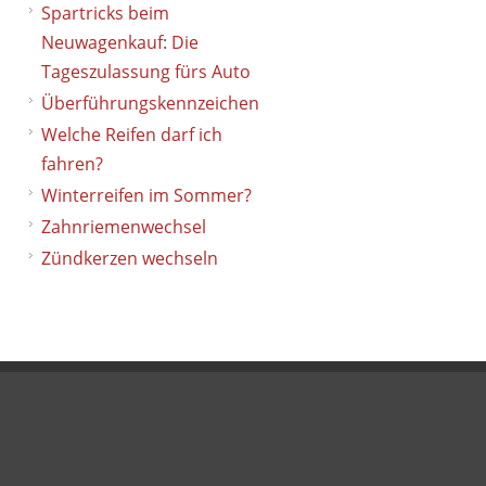
Spartricks beim
Neuwagenkauf: Die
Tageszulassung fürs Auto
Überführungskennzeichen
Welche Reifen darf ich
fahren?
Winterreifen im Sommer?
Zahnriemenwechsel
Zündkerzen wechseln