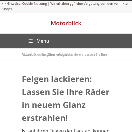
Cookie-Nutzung
Motorblick
Menu
Motorblick
Felgen lackieren: Lassen Sie Ihre Räder in neuem Glanz erstrahlen!
»
Ratgeber
»
Felgen lackieren:
Lassen Sie Ihre Räder
in neuem Glanz
erstrahlen!
Ist auf ihren Felgen der Lack ab, können