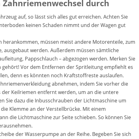
en Zahnriemenwechsel durch
rzeug auf, so lässt sich alles gut erreichen. Achten Sie
r Unterboden keinen Schaden nimmt und der Wagen gut
en herankommen, müssen meist andere Motorenteile, zum
use, ausgebaut werden. Außerdem müssen sämtliche
laufleitung, Pappschlauch – abgezogen werden. Merken Sie
 gehört! Vor dem Entfernen der Spritleitung empfiehlt es
llen, denn es könnten noch Kraftstoffreste auslaufen.
ahnriemenverkleidung abnehmen, indem Sie vorher die
der Keilriemen entfernt werden, um an die untere
en Sie dazu die Inbusschrauben der Lichtmaschine um
ie Klemme an der Verstellbrücke. Mit einem
ann die Lichtmaschine zur Seite schieben. So können Sie
 herausnehmen.
scheibe der Wasserpumpe an der Reihe. Begeben Sie sich